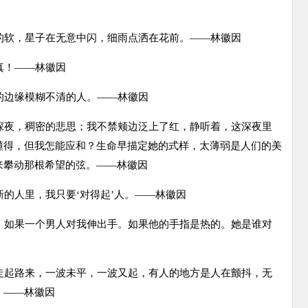
的软，星子在无意中闪，细雨点洒在花前。——林徽因
真！——林徽因
的边缘模糊不清的人。——林徽因
深夜，稠密的悲思；我不禁颊边泛上了红，静听着，这深夜里
懂得，但我怎能应和？生命早描定她的式样，太薄弱是人们的美
来攀动那根希望的弦。——林徽因
新的人里，我只要‘对得起’人。——林徽因
。如果一个男人对我伸出手。如果他的手指是热的。她是谁对
走起路来，一波未平，一波又起，有人的地方是人在颤抖，无
。——林徽因