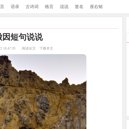
言
语录
古诗词
格言
说说
签名
座右铭
徽因短句说说
 16:47:39
阅读全文
下载本文