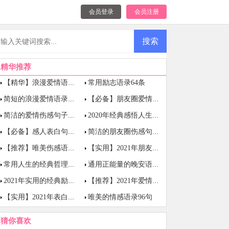
会员登录
会员注册
精华推荐
常用励志语录64条
【精华】浪漫爱情语录40句
简短的浪漫爱情语录汇总76句
【必备】朋友圈爱情句子集合48句
简洁的爱情伤感句子摘录95条
2020年经典感悟人生的格言50条
【必备】感人表白句子锦集79句
简洁的朋友圈伤感句子76句
【推荐】唯美伤感语录汇编67句
【实用】2021年朋友圈伤感句子汇总78条
常用人生的经典哲理语录90句
通用正能量的晚安语录锦集65句
2021年实用的经典励志语录合集75条
【推荐】2021年爱情感人句子集合99条
唯美的情感语录96句
【实用】2021年表白的句子合集48句
猜你喜欢