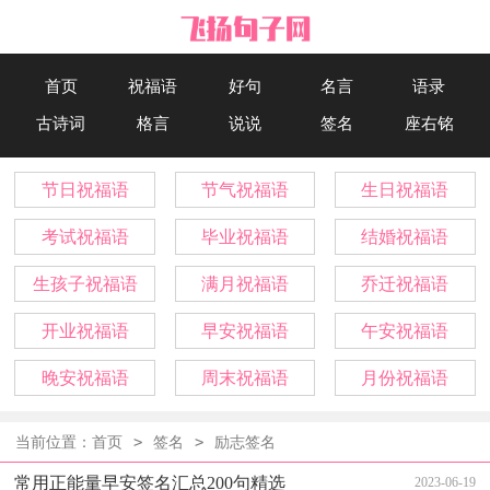
首页
祝福语
好句
名言
语录
古诗词
格言
说说
签名
座右铭
节日祝福语
节气祝福语
生日祝福语
考试祝福语
毕业祝福语
结婚祝福语
生孩子祝福语
满月祝福语
乔迁祝福语
开业祝福语
早安祝福语
午安祝福语
晚安祝福语
周末祝福语
月份祝福语
>
>
当前位置：
首页
签名
励志签名
常用正能量早安签名汇总200句精选
2023-06-19