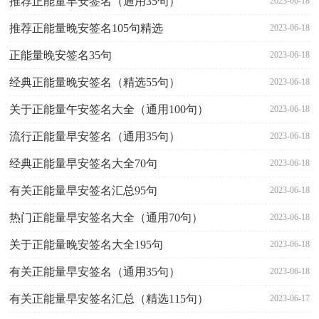
推荐正能量早安签名（通用35句）
2023-06-18
推荐正能量晚安签名105句精选
2023-06-18
正能量晚安签名35句
2023-06-18
经典正能量晚安签名（精选55句）
2023-06-18
关于正能量午安签名大全（通用100句）
2023-06-18
流行正能量早安签名（通用35句）
2023-06-18
经典正能量早安签名大全70句
2023-06-18
有关正能量早安签名汇总95句
2023-06-18
热门正能量早安签名大全（通用70句）
2023-06-18
关于正能量晚安签名大全195句
2023-06-18
有关正能量早安签名（通用35句）
2023-06-18
有关正能量早安签名汇总（精选115句）
2023-06-17