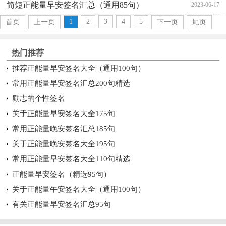
简短正能量早安签名汇总（通用85句）
2023-06-17
1
2
3
4
5
首页
上一页
下一页
尾页
热门推荐
推荐正能量早安签名大全（通用100句）
常用正能量早安签名汇总200句精选
励志的个性签名
关于正能量早安签名大全175句
常用正能量晚安签名汇总185句
关于正能量晚安签名大全195句
常用正能量早安签名大全110句精选
正能量早安签名（精选95句）
关于正能量午安签名大全（通用100句）
有关正能量早安签名汇总95句