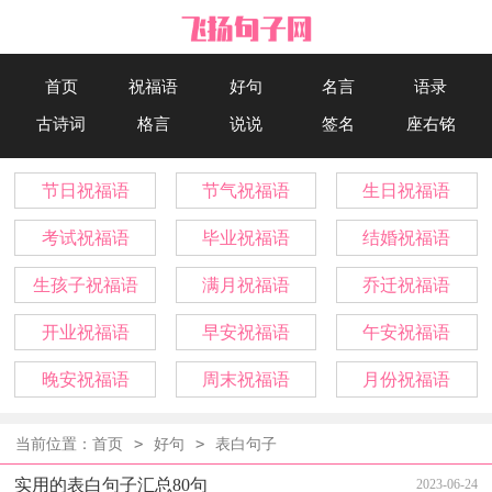
首页
祝福语
好句
名言
语录
古诗词
格言
说说
签名
座右铭
节日祝福语
节气祝福语
生日祝福语
考试祝福语
毕业祝福语
结婚祝福语
生孩子祝福语
满月祝福语
乔迁祝福语
开业祝福语
早安祝福语
午安祝福语
晚安祝福语
周末祝福语
月份祝福语
>
>
当前位置：
首页
好句
表白句子
实用的表白句子汇总80句
2023-06-24