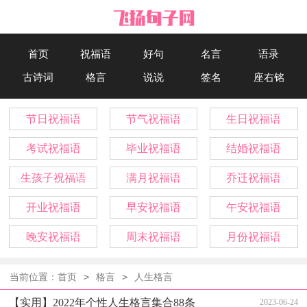
首页
祝福语
好句
名言
语录
古诗词
格言
说说
签名
座右铭
节日祝福语
节气祝福语
生日祝福语
考试祝福语
毕业祝福语
结婚祝福语
生孩子祝福语
满月祝福语
乔迁祝福语
开业祝福语
早安祝福语
午安祝福语
晚安祝福语
周末祝福语
月份祝福语
>
>
当前位置：
首页
格言
人生格言
【实用】2022年个性人生格言集合88条
2023-06-24